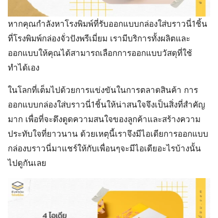
หากคุณกำลังหาโรงพิมพ์ที่รับออกแบบกล่องใส่บราวนี่1ชิ้น
ที่โรงพิมพ์กล่องจั่วปังพรีเมี่ยม เรามีบริการทั้งผลิตและ
ออกแบบให้คุณได้สามารถเลือกการออกแบบวัสดุที่ใช้
ทำได้เอง
ในโลกที่เต็มไปด้วยการแข่งขันในการตลาดสินค้า การ
ออกแบบกล่องใส่บราวนี่1ชิ้นให้น่าสนใจจึงเป็นสิ่งที่สำคัญ
มาก เพื่อที่จะดึงดูดความสนใจของลูกค้าและสร้างความ
ประทับใจที่ยาวนาน ด้วยเหตุนี้เราจึงมีไอเดียการออกแบบ
กล่องบราวนี่มาแชร์ให้กับเพื่อนๆจะมีไอเดียอะไรบ้างนั้น
ไปดูกันเลย