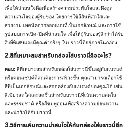
เพื่อให้น่าสนใจคือเพื่อสร้างความประทับใจและดึงดูด
ความสนใจของผู้รับของ โดยการใช้สีสันที่สดใสและ
สวยงาม เทคนิคการออกแบบที่เป็นเอกลักษณ์ และการใช้
รูปแบบการเปิด-ปิดที่น่าสนใจ เพื่อให้ผู้รับของรู้สึกว่าได้รับ
สิ่งที่พิเศษและมีคุณค่าจริงๆ ในบราวนี่ที่อยู่ภายในกล่อง
2.สีที่เหมาะสมสำหรับกล่องใส่บราวนี่คืออะไร?
ตอบ:
สีที่เหมาะสมสำหรับกล่องใส่บราวนี่ขึ้นอยู่กับแบรนด์
หรือคอนเซปต์ที่คุณต้องการสร้างขึ้น คุณสามารถเลือกใช้
สีที่เป็นเอกลักษณ์และสอดคล้องกับแบรนด์ของคุณได้ เช่น
สีเขียวสดใสและสดชื่นสำหรับบราวนี่ที่เน้นความสดใส
และธรรมชาติ หรือสีชมพูอ่อนเพื่อสร้างความอ่อนหวาน
และน่ารักให้กับบราวนี่
3.วิธีการเพิ่มความน่าสนใจให้กับกล่องใส่บราวนี่อีก