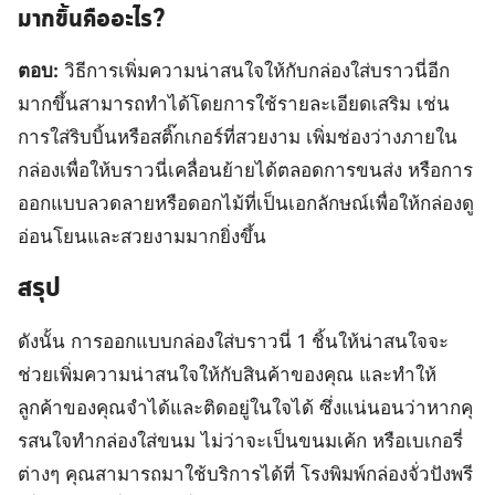
มากขึ้นคืออะไร?
ตอบ:
วิธีการเพิ่มความน่าสนใจให้กับกล่องใส่บราวนี่อีก
มากขึ้นสามารถทำได้โดยการใช้รายละเอียดเสริม เช่น
การใส่ริบบิ้นหรือสติ๊กเกอร์ที่สวยงาม เพิ่มช่องว่างภายใน
กล่องเพื่อให้บราวนี่เคลื่อนย้ายได้ตลอดการขนส่ง หรือการ
ออกแบบลวดลายหรือดอกไม้ที่เป็นเอกลักษณ์เพื่อให้กล่องดู
อ่อนโยนและสวยงามมากยิ่งขึ้น
สรุป
ดังนั้น การออกแบบกล่องใส่บราวนี่ 1 ชิ้นให้น่าสนใจจะ
ช่วยเพิ่มความน่าสนใจให้กับสินค้าของคุณ และทำให้
ลูกค้าของคุณจำได้และติดอยู่ในใจได้ ซึ่งแน่นอนว่าหากคุ
รสนใจทำกล่องใส่ขนม ไม่ว่าจะเป็นขนมเค้ก หรือเบเกอรี่
ต่างๆ คุณสามารถมาใช้บริการได้ที่ โรงพิมพ์กล่องจั่วปังพรี