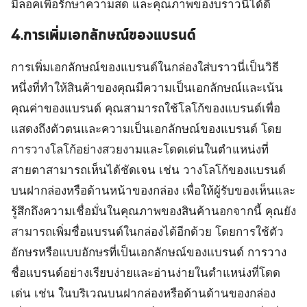
มีล็อคเพื่อรักษาความสด และคุณภาพของบราวนี่ได้ดี
4.การเพิ่มเอกลักษณ์ของแบรนด์
การเพิ่มเอกลักษณ์ของแบรนด์ในกล่องใส่บราวนี่เป็นวิธี
หนึ่งที่ทำให้สินค้าของคุณมีความเป็นเอกลักษณ์และเน้น
คุณค่าของแบรนด์ คุณสามารถใช้โลโก้ของแบรนด์เพื่อ
แสดงถึงตัวตนและความเป็นเอกลักษณ์ของแบรนด์ โดย
การวางโลโก้อย่างสวยงามและโดดเด่นในตำแหน่งที่
สายตาสามารถเห็นได้ชัดเจน เช่น วางโลโก้ของแบรนด์
บนฝากล่องหรือด้านหน้าของกล่อง เพื่อให้ผู้รับของเห็นและ
รู้สึกถึงความเชื่อมั่นในคุณภาพของสินค้านอกจากนี้ คุณยัง
สามารถเพิ่มชื่อแบรนด์ในกล่องได้อีกด้วย โดยการใช้ตัว
อักษรหรือแบบอักษรที่เป็นเอกลักษณ์ของแบรนด์ การวาง
ชื่อแบรนด์อย่างเรียบง่ายและอ่านง่ายในตำแหน่งที่โดด
เด่น เช่น ในบริเวณบนฝากล่องหรือด้านด้านของกล่อง