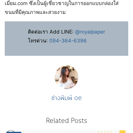
เมี่ยม.com ซึ่งเป็นผู้เชี่ยวชาญในการออกแบบกล่องใส่
ขนมที่มีคุณภาพและสวยงาม
ติดต่อเรา Add LINE:
@royalpaper
โทรด่วน:
094-364-6396
ช่างพิมพ์ oe
Related Posts