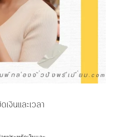
ัดเงินและเวลา
่ช่วยประหยัดเงินและ