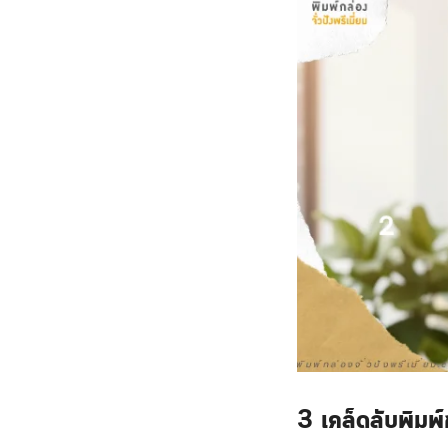
3 เคล็ดลับพิมพ