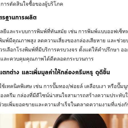
ะการตัดสินใจซื้อของผู้บริโภค
ตรฐานการผลิต
โลยีและระบบการพิมพ์ที่ทันสมัย เช่น การพิมพ์แบบออฟเซ็ทห
พิมพ์มีคุณภาพสูง ลดความเสี่ยงของกล่องเสียหาย และช่ว
วรเลือกโรงพิมพ์ที่มีบริการครบวงจร ตั้งแต่ให้คำปรึกษา 
วกและควบคุมคุณภาพได้ดีตลอดกระบวนการ
กต่าง และเพิ่มมูลค่าให้กล่องครีมหรู ดูดีขึ้น
ใช้เทคนิคพิเศษ เช่น การปั๊มทอง/ฟอยล์ เคลือบเงา หรือปั๊มนู
องครีม กล่องที่มีดีไซน์น่าสนใจสามารถสร้างความประทับใจ
ที่ช่วยเพิ่มยอดขายและความสำเร็จในตลาดความงามที่แข่งกั