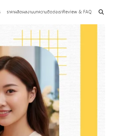
ร
ราคาผลิต
ผลงาน
บทความ
ติดต่อเรา
Review & FAQ