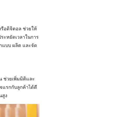
รือดิจิตอล ช่วยให้
ยประหยัดเวลาในการ
ออกแบบ ผลิต และจัด
น ช่วยเพิ่มมิติและ
แรกกับลูกค้าได้ดี
นสูง