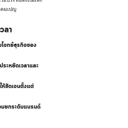
กแคมเปญ
เวลา
บโจทย์ธุรกิจของ
ยประหยัดเวลาและ
ชัดเจนตั้งแต่
้อมยกระดับแบรนด์