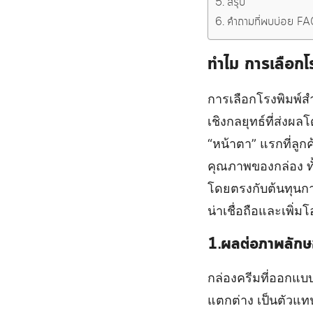
สรุป
คำถามที่พบบ่อย F
ทำไม การเลือกโ
การเลือกโรงพิมพ์ส
เชิงกลยุทธ์ที่ส่
“หน้าตา” แรกที่ลูก
คุณภาพของกล่อง ทั
โดยตรงกับต้นทุนกา
น่าเชื่อถือและเพิ
1.ผลต่อภาพลักษ
กล่องครีมที่ออกแบบ
แตกต่าง เป็นตัวแทน