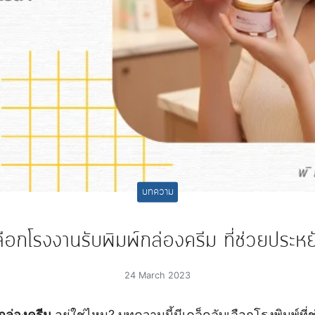
บทความ
ลือกโรงงานรับพิมพ์กล่องครีม ที่ช่วยประหย
24 March 2023
์กล่องครีม
อยู่ใช่ไหม? บทความนี้มีเคล็ดลับเลือกโรงพิมพ์ที