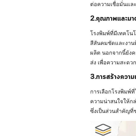
ต่อความเชื่อมั่นแล
2.คุณภาพและมา
โรงพิมพ์ที่มีเทคโน
สีสันคมชัดและงาน
ผลิต นอกจากนี้ยังค
ส่ง เพื่อความสะด
3.การสร้างความแต
การเลือกโรงพิมพ์ที่
ความน่าสนใจให้กล่
ซึ่งเป็นส่วนสำคัญ