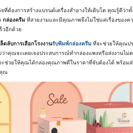
จที่ต้องการสร้างแบรนด์เครื่องสำอางให้เติบโต คุณรู้ดีว่าทั
ทำ
กล่องครีม
ที่สวยงามและมีคุณภาพจึงไม่ใช่แค่เรื่องของความ
ร็วอีกด้วย
ล็ดลับการเลือกโรงงาน
รับพิมพ์กล่องครีม
ที่จะช่วยให้คุณป
อ ไม่ว่าคุณจะเคยเจอประสบการณ์ทำกล่องแพงหรือส่งงานไม่
ะช่วยให้คุณได้กล่องคุณภาพดีในราคาที่จับต้องได้ พร้อมส
คุณ