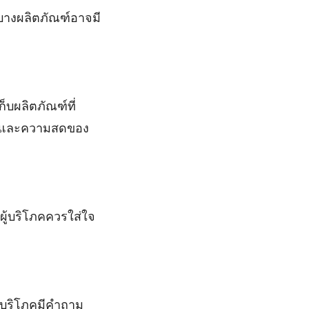
างผลิตภัณฑ์อาจมี
็บผลิตภัณฑ์ที่
ายุ และความสดของ
ผู้บริโภคควรใส่ใจ
ผู้บริโภคมีคำถาม