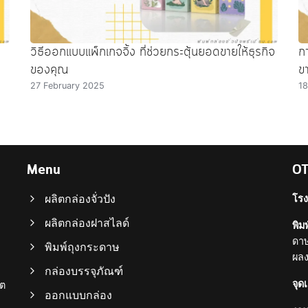
วิธีออกแบบแพ็กเกจจิ้ง ที่ช่วยกระตุ้นยอดขายให้ธุรกิจ
ก
ของคุณ
ข
27 February 2025
18
Menu
OT
ผลิตกล่องจั่วปัง
โรง
ผลิตกล่องฝาสไลด์
พิมพ
ดาษ
พิมพ์ถุงกระดาษ
ผลง
กล่องบรรจุภัณฑ์
จุด
ขต
ออกแบบกล่อง