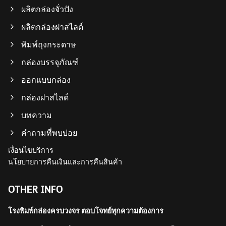
ผลิตกล่องจั่วปัง
ผลิตกล่องฝาสไลด์
พิมพ์ถุงกระดาษ
กล่องบรรจุภัณฑ์
ออกแบบกล่อง
กล่องฝาสไลด์
บทความ
คำถามที่พบบ่อย
เงื่อนไขบริการ
นโยบายการคืนเงินและการคืนสินค้า
OTHER INFO
โรงพิมพ์กล่องครบวงจร ตอบโจทย์ทุกความต้องการ