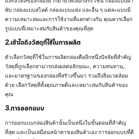
และสไตล์ของกล่องมากมายให้เลือกสรร เช่น กล่องแบบฝา
พับ กล่องแบบสไลด์ กล่องแบบแท่ง และอื่น ๆ แต่ละแบบมี
ความเหมาะสมและการใช้งานที่แตกต่างกัน คุณควรเลือก
รูปแบบที่เหมาะสมกับสินค้าของคุณที่สุด
2.เข้าใจถึงวัสดุที่ใช้ในการผลิต
ตัวเลือกวัสดุที่ใช้ในการผลิตกล่องคืออีกหนึ่งปัจจัยที่สำคัญ
วัสดุที่ถูกเลือกสามารถส่งผลต่อลักษณะ, ความทนทาน,
และมาตรฐานของกล่องที่สร้างขึ้นมา รวมถึงสิ่งแวดล้อม
ด้วย เลือกวัสดุที่ทั้งคุณภาพดีและเหมาะสมกับสินค้าของ
คุณ
3.การออกแบบ
การออกแบบกล่องสินค้านั้นเป็นหนึ่งในขั้นตอนที่สำคัญ
ที่สุด และเป็นเสมือนหน้าตาของสินค้าเอง การออกแบบที่ดี