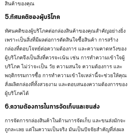
สินค้าของคุณ
5.ทัศนคติของผู้บริโภค
ทัศนคติของผู้บริโภคต่อกล่องสินค้าของคุณสำคัญอย่างยิ่ง
เพราะเป็นสิ่งที่มีผลต่อการตัดสินใจซื้อสินค้า การสร้าง
กล่องที่ตอบโจทย์ต่อความต้องการ และความคาดหวังของ
ผู้บริโภคจึงเป็นสิ่งที่ควรจะเน้น เช่น การทำความเข้าใจผู้
บริโภค ไม่ว่าจะเป็น วัย ความสนใจ ความต้องการ และ
พฤติกรรมการซื้อ การทำความเข้าใจเหล่านี้จะช่วยให้คุณ
สั่งผลิตกล่องที่ทั้งสวยงาม และตอบสนองความต้องการของ
ผู้บริโภคได้
6.ความต้องการในการจัดเก็บและขนส่ง
การจัดการกล่องสินค้าในด้านการจัดเก็บ และขนส่งมักจะ
ถูกละเลย แต่ในความเป็นจริง มันเป็นปัจจัยสำคัญที่ส่งผล