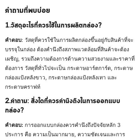
คำถามที่พบบ่อย
1.วัสดุอะไรที่ควรใช้ในการผลิตกล่อง?
คำตอบ
: วัสดุที่ควรใช้ในการผลิตกล่องขึ้นอยู่กับสินค้าที่จะ
บรรจุในกล่อง ต้องคำนึงถึงสภาพแวดล้อมที่สินค้าจะต้อง
เผชิญ, รวมถึงความต้องการด้านความสวยงามและราคาที่
ต้องการ วัสดุที่ทั่วไปจะเป็น กระดาษอาร์ตการ์ด, กระดาษ
กล่องแป้งหลังขาว, กระดาษกล่องแป้งหลังเทา และ
กระดาษคราฟท์
2.คำถาม: สิ่งใดที่ควรคำนึงถึงในการออกแบบ
กล่อง?
คำตอบ:
การออกแบบกล่องควรคำนึงถึงปัจจัยหลัก 3
ประการ คือ ความเป็นมากมาย, ความชัดเจนและการ